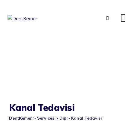
Skip
to
content
Kanal Tedavisi
DentKemer
>
Services
>
Diş
>
Kanal Tedavisi